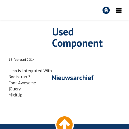
R&R
Algemeen
Used
Component
15 februari 2014
Limo is Integrated With
Nieuwsarchief
Bootstrap 3
Font Awesome
jQuery
MixitUp