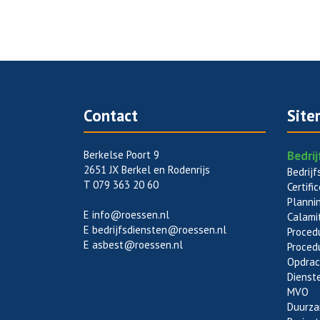
Contact
Site
Berkelse Poort 9
Bedri
2651 JX Berkel en Rodenrijs
Bedrijf
T 079 363 20 60
Certifi
Planni
E
info@roessen.nl
Calami
E
bedrijfsdiensten@roessen.nl
Proced
E
asbest@roessen.nl
Proced
Opdrac
Dienst
MVO
Duurza