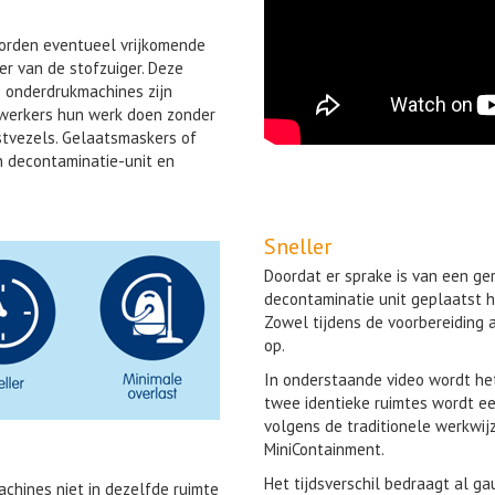
worden eventueel vrijkomende
r van de stofzuiger. Deze
e onderdrukmachines zijn
werkers hun werk doen zonder
tvezels. Gelaatsmaskers of
n decontaminatie-unit en
Sneller
Doordat er sprake is van een ge
decontaminatie unit geplaatst h
Zowel tijdens de voorbereiding a
op.
In onderstaande video wordt het 
twee identieke ruimtes wordt ee
volgens de traditionele werkwij
MiniContainment.
Het tijdsverschil bedraagt al ga
chines niet in dezelfde ruimte