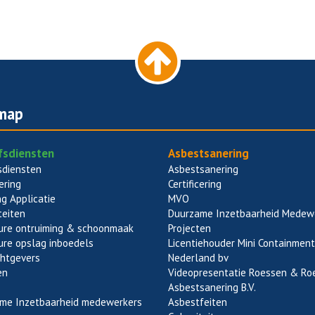
map
jfsdiensten
Asbestsanering
sdiensten
Asbestsanering
cering
Certificering
ng Applicatie
MVO
teiten
Duurzame Inzetbaarheid Medew
ure ontruiming & schoonmaak
Projecten
ure opslag inboedels
Licentiehouder Mini Containment
htgevers
Nederland bv
en
Videopresentatie Roessen & Ro
Asbestsanering B.V.
me Inzetbaarheid medewerkers
Asbestfeiten