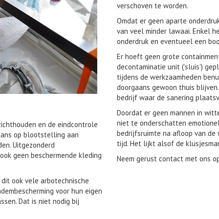
verschoven te worden.
Omdat er geen aparte onderdruk
van veel minder lawaai. Enkel he
onderdruk en eventueel een boor
Er hoeft geen grote containmen
decontaminatie unit (‘sluis’) gep
tijdens de werkzaamheden benu
doorgaans gewoon thuis blijven.
bedrijf waar de sanering plaatsv
Doordat er geen mannen in witt
niet te onderschatten emotione
zichthouden en de eindcontrole
bedrijfsruimte na afloop van de
kans op blootstelling aan
tijd. Het lijkt alsof de klusjes
den. Uitgezonderd
n ook geen beschermende kleding
Neem gerust contact met ons op
t dit ook vele arbotechnische
 adembescherming voor hun eigen
sen. Dat is niet nodig bij