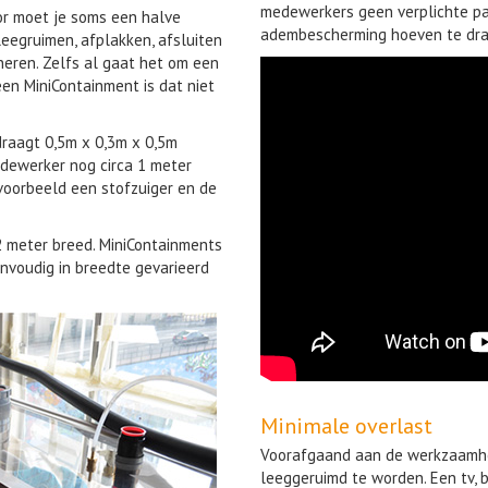
medewerkers geen verplichte p
or moet je soms een halve
adembescherming hoeven te dra
eegruimen, afplakken, afsluiten
neren. Zelfs al gaat het om een
een MiniContainment is dat niet
raagt 0,5m x 0,3m x 0,5m
dewerker nog circa 1 meter
voorbeeld een stofzuiger en de
2 meter breed. MiniContainments
voudig in breedte gevarieerd
Minimale overlast
Voorafgaand aan de werkzaamhe
leeggeruimd te worden. Een tv,