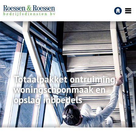
Totaalpakket ontruiming,
woningschoonmaak en
opslag inboedels